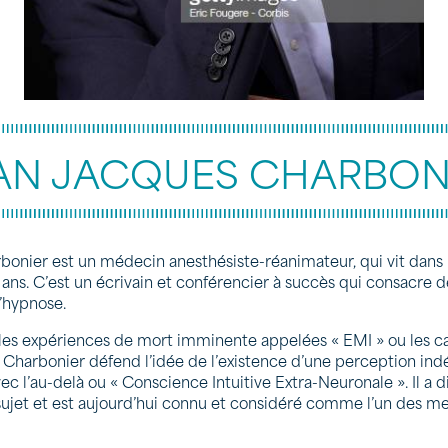
AN JACQUES CHARBON
nier est un médecin anesthésiste-réanimateur, qui vit dans la
 ans. C’est un écrivain et conférencier à succès qui consacre d
l’hypnose.
s les expériences de mort imminente appelées « EMI » ou les c
 Charbonier défend l’idée de l’existence d’une perception in
c l’au-delà ou « Conscience Intuitive Extra-Neuronale ». Il a 
jet et est aujourd’hui connu et considéré comme l’un des mei