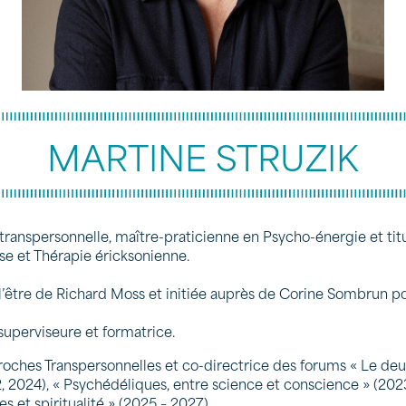
MARTINE STRUZIK
 transpersonnelle, maître-praticienne en Psycho-énergie et ti
e et Thérapie éricksonienne.
l’être de Richard Moss et initiée auprès de Corine Sombrun po
superviseure et formatrice.
roches Transpersonnelles et co-directrice des forums « Le deui
, 2024), « Psychédéliques, entre science et conscience » (2023
 et spiritualité » (2025 – 2027).